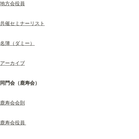
地方会役員
共催セミナーリスト
名簿（ダミー）
アーカイブ
同門会（鹿寿会）
鹿寿会会則
鹿寿会役員 