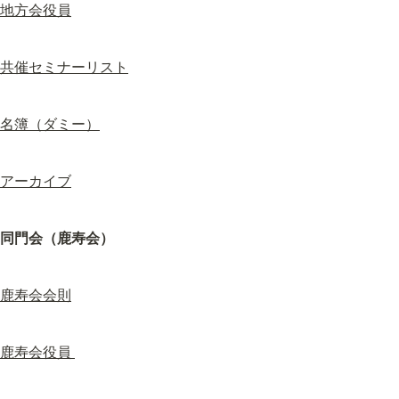
地方会役員
共催セミナーリスト
名簿（ダミー）
アーカイブ
同門会（鹿寿会）
鹿寿会会則
鹿寿会役員 